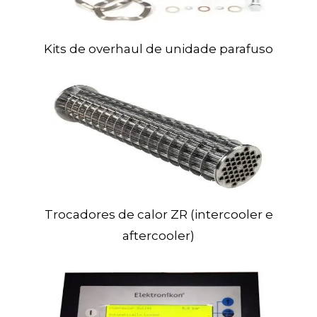
Kits
de overhaul
de unidade parafuso
Trocadores
de calor ZR
(intercooler e
aftercooler)