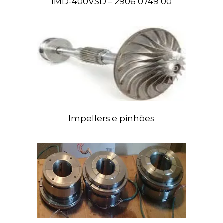
IMD-400VSD – 2906 0749 00
Impellers e pinhões