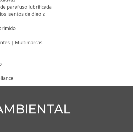
de parafuso lubrificada
os isentos de óleo z
primido
ntes | Multimarcas
o
liance
 AMBIENTAL