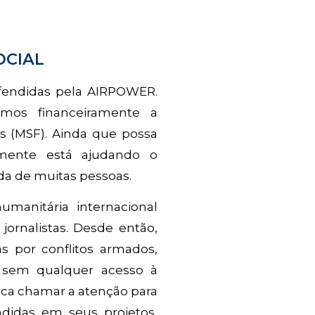
OCIAL
efendidas pela AIRPOWER.
mos financeiramente a
s (MSF). Ainda que possa
amente está ajudando o
ida de muitas pessoas.
manitária internacional
jornalistas. Desde então,
s por conflitos armados,
u sem qualquer acesso à
sca chamar a atenção para
ndidas em seus projetos,