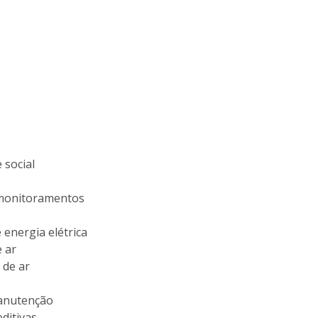
 social
 monitoramentos
 energia elétrica
 ar
 de ar
anutenção
ditivas