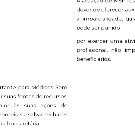
A atuação de MSF resp
dever de oferecer aux
a imparcialidade, ga
pode ser punido
por exercer uma ati
profissional, não i
beneficiários.
rtante para Médicos Sem
r suas fontes de recursos.
alor às suas ações de
onteiras a salvar milhares
uda humanitária.